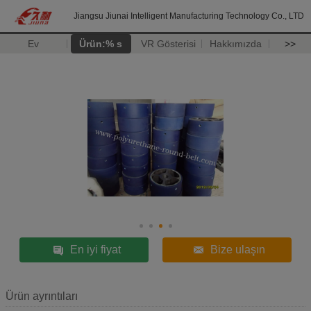
Jiangsu Jiunai Intelligent Manufacturing Technology Co., LTD
Ev
Ürün:% s
VR Gösterisi
Hakkımızda
>>
En iyi fiyat
Bize ulaşın
Ürün ayrıntıları