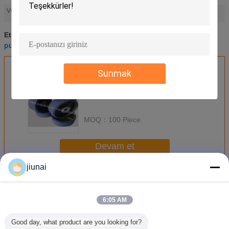
pu wheel coating
custom polyurethane parts
Vurgulamak:
,
özel poliüretan parçaları
pu tekerlek kaplama
Etiketler:
,
,
pu wheel coating
En İyi Fiyatı Alın
Sunmak
MOQ：
100 Piece
Devam et
jiunai
Poliüretan Tekerlekler
Daha
6:05 AM
Good day, what product are you looking for?