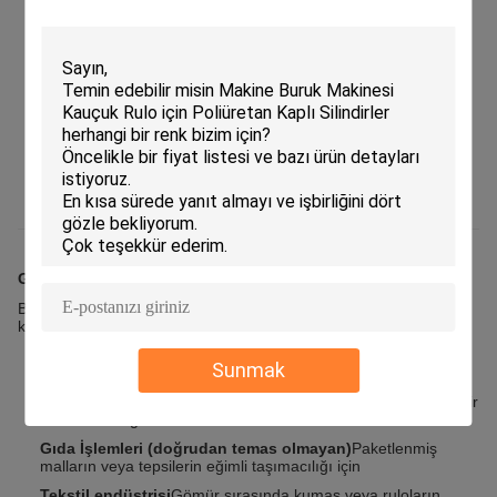
ihtiyaçlarınıza bağlı olarak (örneğin, aşınma direnci, esneklik,
gıda sınıfına uygunluk).
Kayma karşıtı performans
Ürün kaymasını azaltır, verimliliği artırır ve malzeme kaybını
veya hizalamayı azaltır.
Genişliği, Kalınlığı ve Renklerini Ayarlayabilirsiniz
Çok çeşitli konveyör sistemleri ve görsel tanımlama ihtiyaçları
için uyarlanabilir.
Temizlenmesi ve Bakımı Kolay
Nem, yağ ve genel endüstriyel ortamlara dayanıklı.
Genel Uygulamalar
Bu
Süper Yakalama Kemeri
gibi endüstrilerde yaygın olarak
kullanılır:
Ambalaj ve lojistik
Kutuların, paketlerin veya çuvalların
Sunmak
istikrarlı bir şekilde taşınması için
Üretim ve Montaj Hatları
Parçaların veya bileşenlerin güvenilir
hareketini sağlar
Gıda İşlemleri (doğrudan temas olmayan)
Paketlenmiş
malların veya tepsilerin eğimli taşımacılığı için
Tekstil endüstrisi
Gömür sırasında kumaş veya ruloların