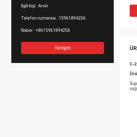
İlgili kişi :
Arvin
Telefon numarası :
15961894256
Naber :
+8615961894256
İletişim
ÜR
C-2
Ürü
Süp
uyg