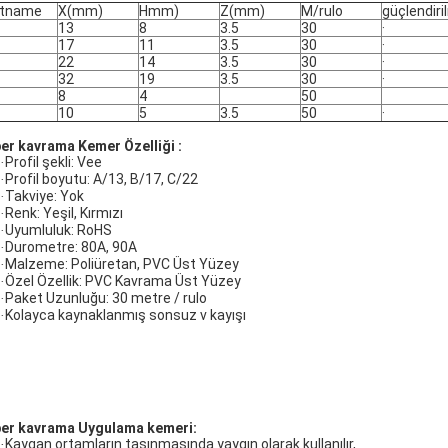
rtname
X(mm)
Hmm)
Z(mm)
M/rulo
güçlendiri
13
8
3.5
30
·
17
11
3.5
30
·
22
14
3.5
30
·
32
19
3.5
30
·
8
4
50
10
5
3.5
50
·
er kavrama Kemer Özelliği :
Profil şekli: Vee
·
Profil boyutu: A/13, B/17, C/22
·
Takviye: Yok
·
Renk: Yeşil, Kırmızı
·
Uyumluluk: RoHS
·
Durometre: 80A, 90A
·
Malzeme: Poliüretan, PVC Üst Yüzey
·
Özel Özellik: PVC Kavrama Üst Yüzey
·
Paket Uzunluğu: 30 metre / rulo
·
Kolayca kaynaklanmış sonsuz v kayışı
·
er kavrama Uygulama kemeri:
Kaygan ortamların taşınmasında yaygın olarak kullanılır,
·