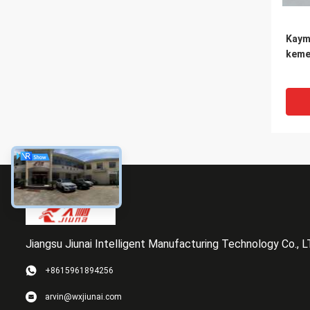
Kaym
keme
Jiangsu Jiunai Intelligent Manufacturing Technology Co., 
+8615961894256
Conve
arvin@wxjiunai.com