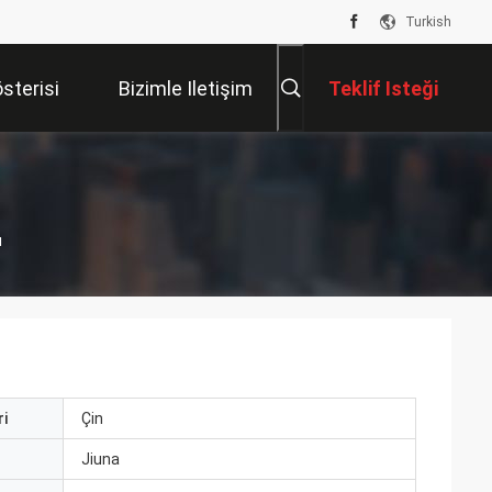
Turkish
sterisi
Bizimle Iletişim
Teklif Isteği
Kur
ı
i
Çin
ı
Jiuna