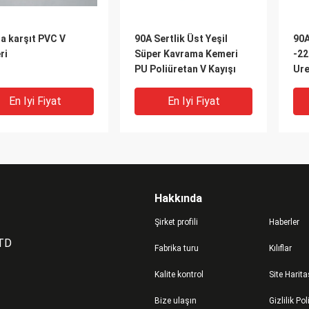
a karşıt PVC V
90A Sertlik Üst Yeşil
90A
ri
Süper Kavrama Kemeri
-22
PU Poliüretan V Kayışı
Ure
Met
En Iyi Fiyat
En Iyi Fiyat
Hakkında
Şirket profili
Haberler
LTD
Fabrika turu
Kılıflar
Kalite kontrol
Site Harita
yor PU V Belt With
Corrugated Belt PU Vee
Kay
Bize ulaşın
Gizlilik Pol