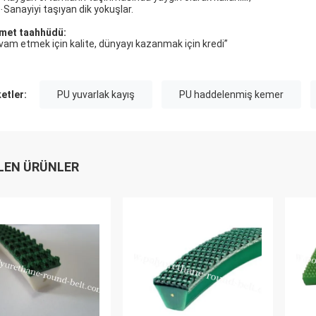
Sanayiyi taşıyan dik yokuşlar.
·
met taahhüdü:
vam etmek için kalite, dünyayı kazanmak için kredi”
ketler:
PU yuvarlak kayış
PU haddelenmiş kemer
LEN ÜRÜNLER