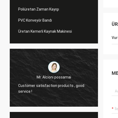
Poliüretan Zaman Kayışı
PVC Konveyör Bandı
ÜR
Üretan Kemerli Kaynak Makinesi
Vur
ME
Mr. Alcioni possamai
Customer satisfaction products , good
we are
service !
the be