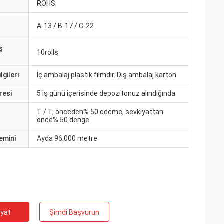
ROHS
A-13 / B-17 / C-22
ş
10rolls
lgileri
İç ambalaj plastik filmdir. Dış ambalaj karton
resi
5 iş günü içerisinde depozitonuz alındığında
T / T, önceden% 50 ödeme, sevkıyattan
önce% 50 denge
emini
Ayda 96.000 metre
iyat
Şimdi Başvurun