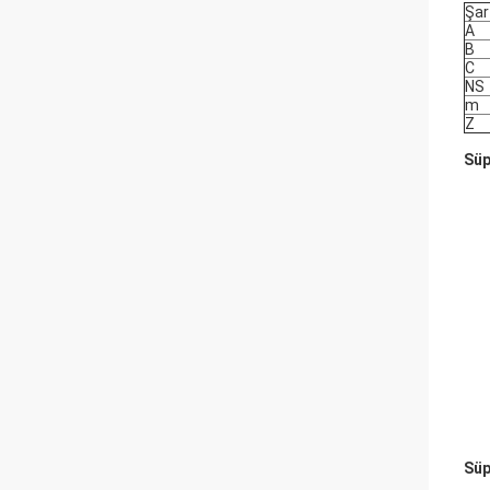
Şa
A
B
C
NS
m
Z
Süp
Süp