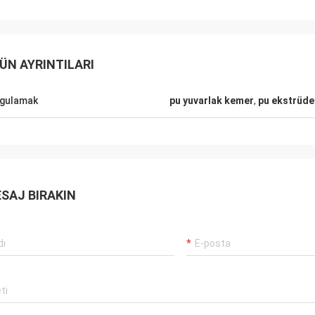
ÜN AYRINTILARI
gulamak
pu yuvarlak kemer
,
pu ekstrüde
SAJ BIRAKIN
Mr.Mike
Mr. jon
 very impressed with the quality of
your products are very popular in my
lts you produced.
markets.