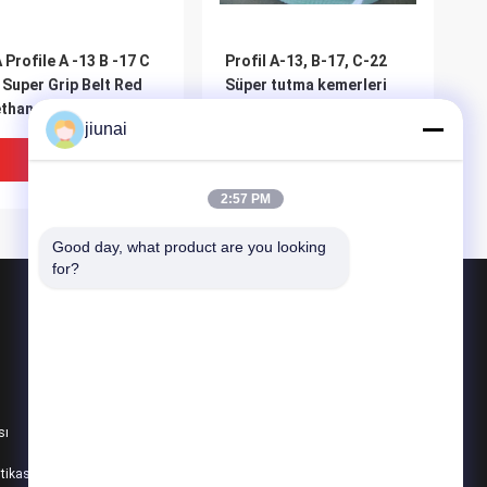
 Profile A -13 B -17 C
Profil A-13, B-17, C-22
 Super Grip Belt Red
Süper tutma kemerleri
thane V Belts 30
Üst yeşil PVC ile oluklu
jiunai
er / Roll
kemer
En Iyi Fiyat
En Iyi Fiyat
2:57 PM
Good day, what product are you looking 
for?
Ürünler
Poliüretan Yuvarlak Kemer
Poliüretan V Kayış
sı
Süper Kavrama Kemeri
mayı önleme Nakil
Integrated Grip Belt
itikası
Tüm Kategoriler