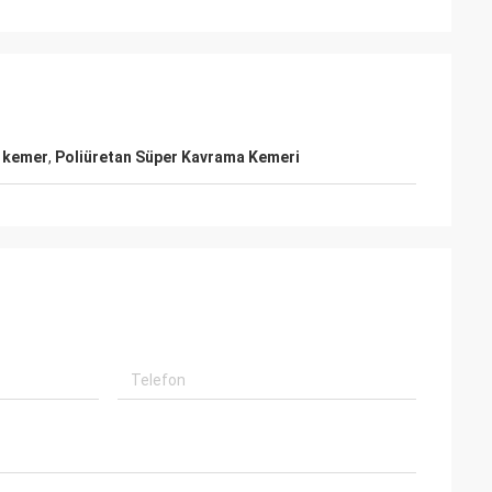
 kemer
,
Poliüretan Süper Kavrama Kemeri
e
Mr. Alcioni possamai
Customer satisfaction products , good
service !