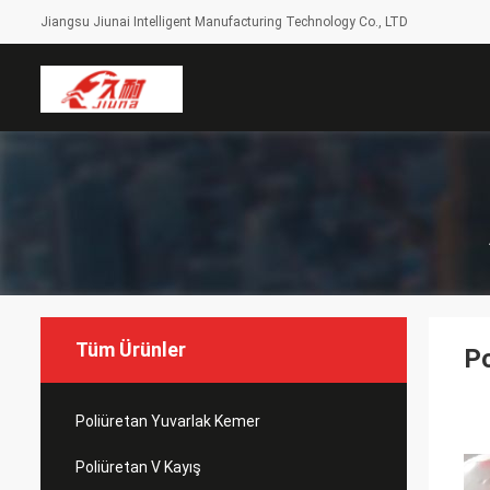
Jiangsu Jiunai Intelligent Manufacturing Technology Co., LTD
Tüm Ürünler
Po
Poliüretan Yuvarlak Kemer
Poliüretan V Kayış