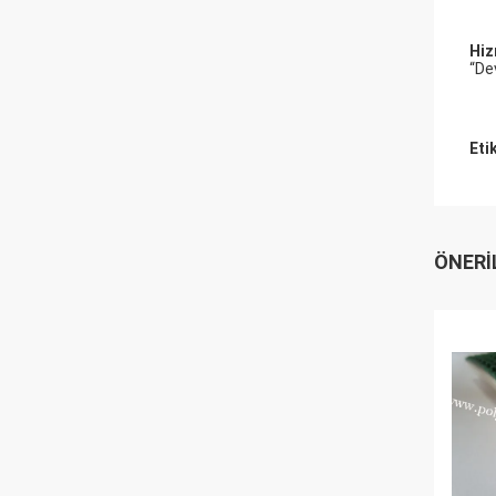
Hiz
“De
Eti
ÖNERI