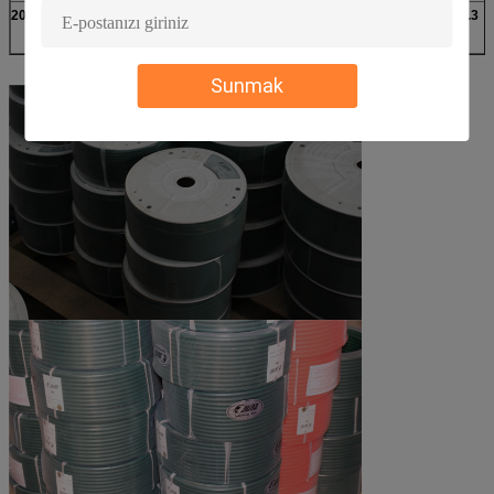
20
6.30
160 mm
1.5-3%
31.3
Sunmak