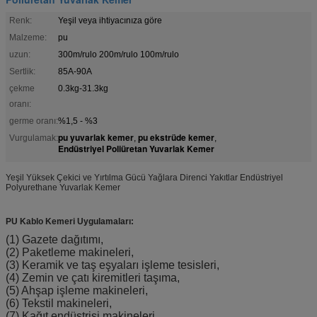
Renk:
Yeşil veya ihtiyacınıza göre
Malzeme:
pu
uzun:
300m/rulo 200m/rulo 100m/rulo
Sertlik:
85A-90A
çekme
0.3kg-31.3kg
oranı:
germe oranı:
%1,5 - %3
pu yuvarlak kemer
pu ekstrüde kemer
Vurgulamak:
,
,
Endüstriyel Poliüretan Yuvarlak Kemer
Yeşil Yüksek Çekici ve Yırtılma Gücü Yağlara Direnci Yakıtlar Endüstriyel
Polyurethane Yuvarlak Kemer
PU Kablo Kemeri Uygulamaları:
(1) Gazete dağıtımı,
(2) Paketleme makineleri,
(3) Keramik ve taş eşyaları işleme tesisleri,
(4) Zemin ve çatı kiremitleri taşıma,
(5) Ahşap işleme makineleri,
(6) Tekstil makineleri,
(7) Kağıt endüstrisi makineleri,