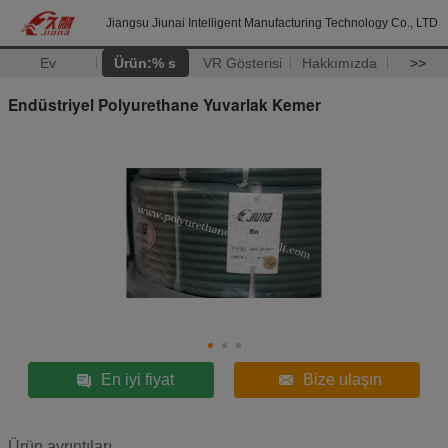
Jiangsu Jiunai Intelligent Manufacturing Technology Co., LTD
Ev
Ürün:% s
VR Gösterisi
Hakkımızda
>>
Endüstriyel Polyurethane Yuvarlak Kemer
En iyi fiyat
Bize ulaşın
Ürün ayrıntıları