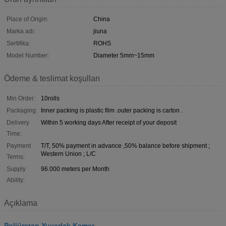
Place of Origin:
China
Marka adı:
jiuna
Sertifika:
ROHS
Model Number:
Diameter 5mm~15mm
Ödeme & teslimat koşulları
Min Order:
10rolls
Packaging:
Inner packing is plastic film .outer packing is carton .
Delivery
Within 5 working days After receipt of your deposit
Time:
Payment
T/T, 50% payment in advance ,50% balance before shipment ;
Western Union ; L/C
Terms:
Supply
96.000 meters per Month
Ability:
Açıklama
Poliüretan Yuvarlak Kemer